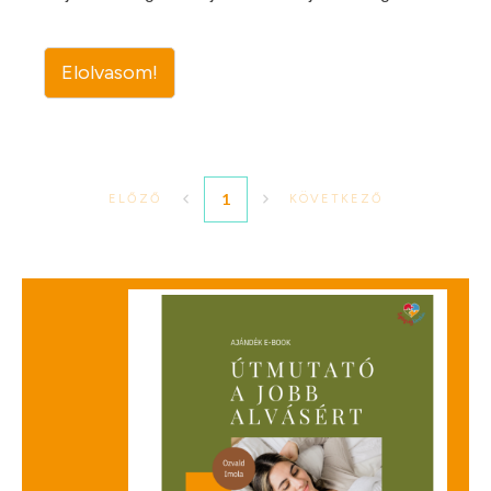
Elolvasom!
1
ELŐZŐ
KÖVETKEZŐ