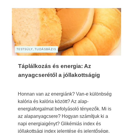
TESTSÚLY, TUDÁSBÁZIS
Táplálkozás és energia: Az
anyagcserétől a jóllakottságig
Honnan van az energiánk? Van-e különbség
kalória és kalória között? Az alap-
energiaforgalmat befolyásoló tényezők. Mi is
az alapanyagcsere? Hogyan számítjuk ki a
napi energiaigényt? Glikémiás index és
jóllakottsági index jelentése és jelentősége.