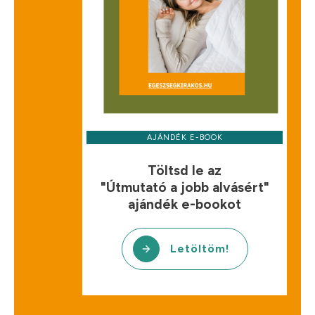
AJÁNDÉK E-BOOK
Töltsd le az
"Útmutató a jobb alvásért"
ajándék e-bookot
Letöltöm!