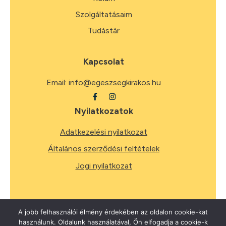
Szolgáltatásaim
Tudástár
Kapcsolat
Email:
info@egeszsegkirakos.hu
Nyilatkozatok
Adatkezelési nyilatkozat
Általános szerződési feltételek
Jogi nyilatkozat
A jobb felhasználói élmény érdekében az oldalon cookie-kat
használunk. Oldalunk használatával, Ön elfogadja a cookie-k
2026
Minden jog fenntartva.