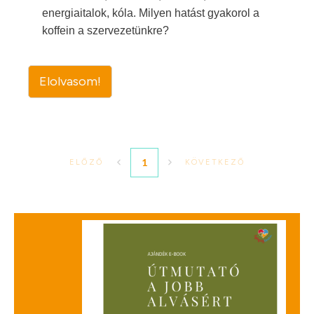
energiaitalok, kóla. Milyen hatást gyakorol a
koffein a szervezetünkre?
Elolvasom!
1
ELŐZŐ
KÖVETKEZŐ