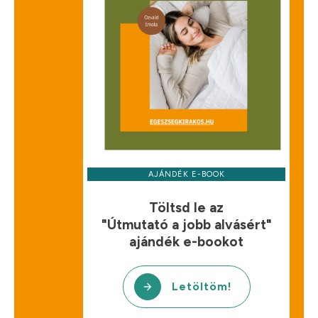
AJÁNDÉK E-BOOK
Töltsd le az
"Útmutató a jobb alvásért"
ajándék e-bookot
Letöltöm!