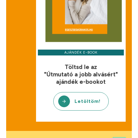
AJÁNDÉK E-BOOK
Töltsd le az
"Útmutató a jobb alvásért"
ajándék e-bookot
Letöltöm!