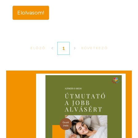
Elolvasom!
1
ELŐZŐ
KÖVETKEZŐ