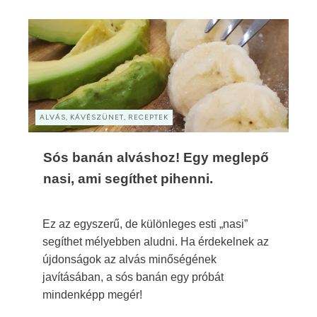
ALVÁS, KÁVÉSZÜNET, RECEPTEK
Sós banán alváshoz! Egy meglepő
nasi, ami segíthet pihenni.
Ez az egyszerű, de különleges esti „nasi”
segíthet mélyebben aludni. Ha érdekelnek az
újdonságok az alvás minőségének
javításában, a sós banán egy próbát
mindenképp megér!