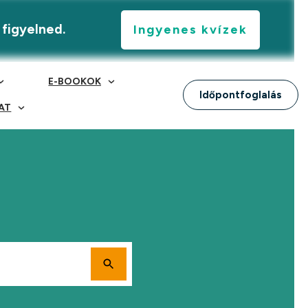
 figyelned.
Ingyenes kvízek
E-BOOKOK
Időpontfoglalás
AT