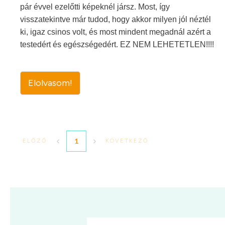
pár évvel ezelőtti képeknél jársz. Most, így
visszatekintve már tudod, hogy akkor milyen jól néztél
ki, igaz csinos volt, és most mindent megadnál azért a
testedért és egészségedért. EZ NEM LEHETETLEN!!!!
Elolvasom!
1
ELŐZŐ
KÖVETKEZŐ