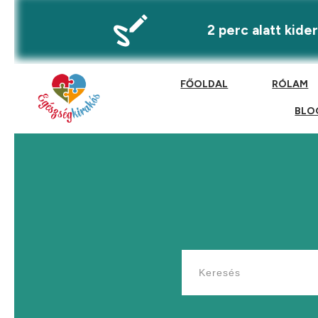
2 perc alatt kid
FŐOLDAL
RÓLAM
BLO