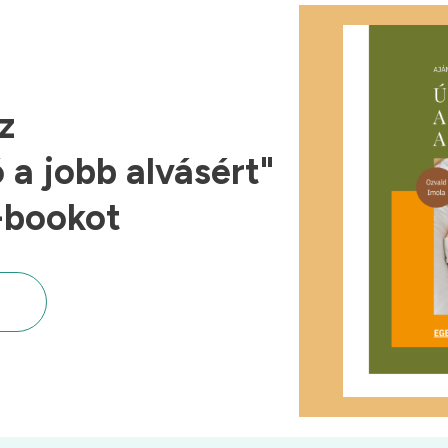
z
a jobb alvásért"
-bookot