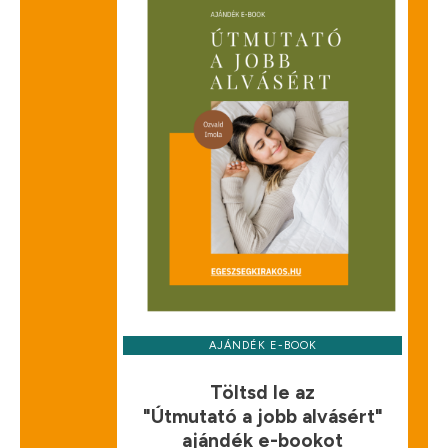
AJÁNDÉK E-BOOK
Töltsd le az
"Útmutató a jobb alvásért"
ajándék e-bookot