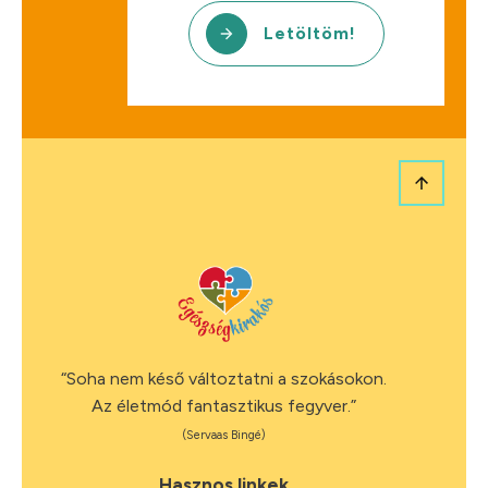
Letöltöm!
“Soha nem késő változtatni a szokásokon.
Az életmód fantasztikus fegyver.”
(Servaas Bingé)
Hasznos linkek