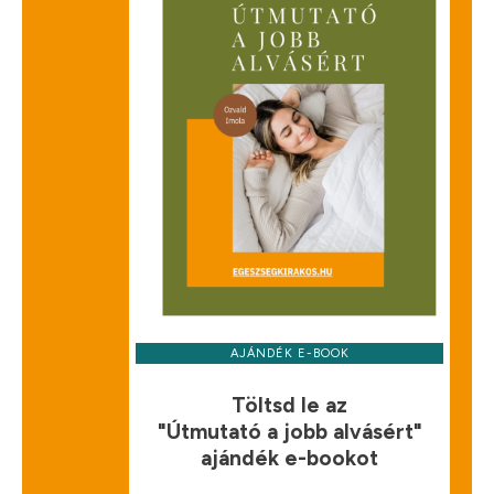
AJÁNDÉK E-BOOK
Töltsd le az
"Útmutató a jobb alvásért"
ajándék e-bookot