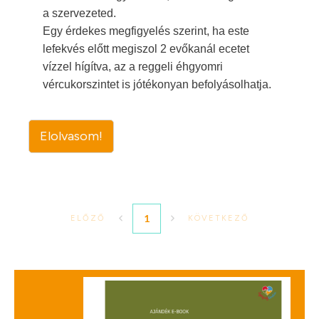
a szervezeted.
Egy érdekes megfigyelés szerint, ha este
lefekvés előtt megiszol 2 evőkanál ecetet
vízzel hígítva, az a reggeli éhgyomri
vércukorszintet is jótékonyan befolyásolhatja.
Elolvasom!
1
ELŐZŐ
KÖVETKEZŐ