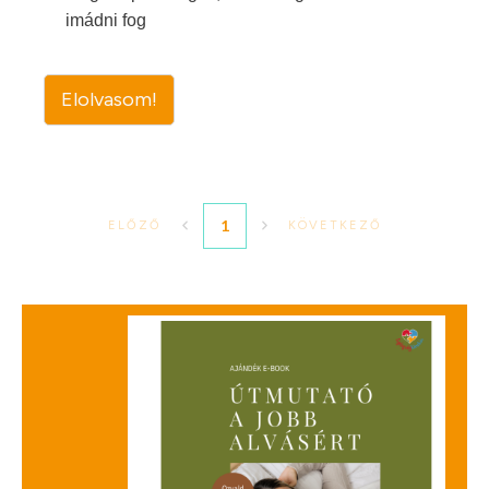
imádni fog
Elolvasom!
1
ELŐZŐ
KÖVETKEZŐ