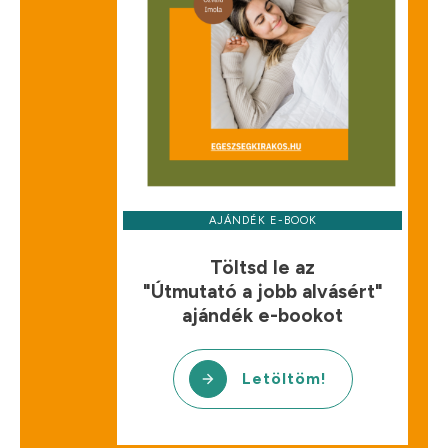
AJÁNDÉK E-BOOK
Töltsd le az
"Útmutató a jobb alvásért"
ajándék e-bookot
Letöltöm!