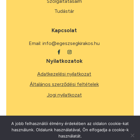
Szolgáltatásaim
Tudástár
Kapcsolat
Email:
info@egeszsegkirakos.hu
Nyilatkozatok
Adatkezelési nyilatkozat
Általános szerződési feltételek
Jogi nyilatkozat
A jobb felhasználói élmény érdekében az oldalon cookie-kat
használunk. Oldalunk használatával, Ön elfogadja a cookie-k
2026
Minden jog fenntartva.
használatát.