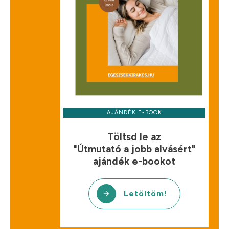
AJÁNDÉK E-BOOK
Töltsd le az
"Útmutató a jobb alvásért"
ajándék e-bookot
Letöltöm!