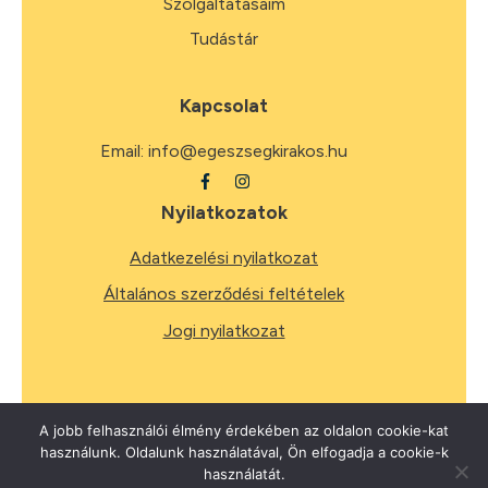
Szolgáltatásaim
Tudástár
Kapcsolat
Email:
info@egeszsegkirakos.hu
Nyilatkozatok
Adatkezelési nyilatkozat
Általános szerződési feltételek
Jogi nyilatkozat
A jobb felhasználói élmény érdekében az oldalon cookie-kat
használunk. Oldalunk használatával, Ön elfogadja a cookie-k
2026
Minden jog fenntartva.
használatát.