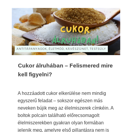
ANTITÁPANYAGOK, ÉLETMÓD, KÁVÉSZÜNET, TESTSÚLY
Cukor álruhában – Felismered mire
kell figyelni?
A hozzáadott cukor elkerülése nem mindig
egyszerű feladat – sokszor egészen más
neveken bújik meg az élelmiszerek címkéin. A
boltok polcain található előrecsomagolt
élelmiszerekben gyakran olyan formában
jelenik meg, amelyre első pillantásra nem is