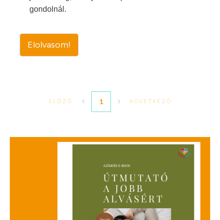
gondolnál.
Elolvasom!
1
ELŐZŐ
KÖVETKEZŐ