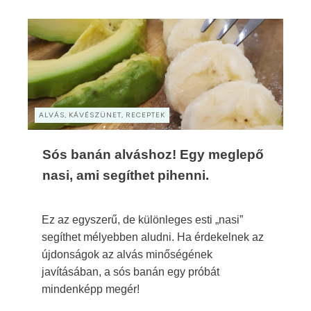
ALVÁS, KÁVÉSZÜNET, RECEPTEK
Sós banán alváshoz! Egy meglepő
nasi, ami segíthet pihenni.
Ez az egyszerű, de különleges esti „nasi”
segíthet mélyebben aludni. Ha érdekelnek az
újdonságok az alvás minőségének
javításában, a sós banán egy próbát
mindenképp megér!