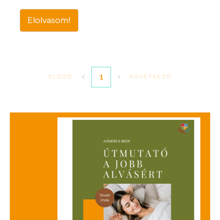
Elolvasom!
1
ELŐZŐ
KÖVETKEZŐ