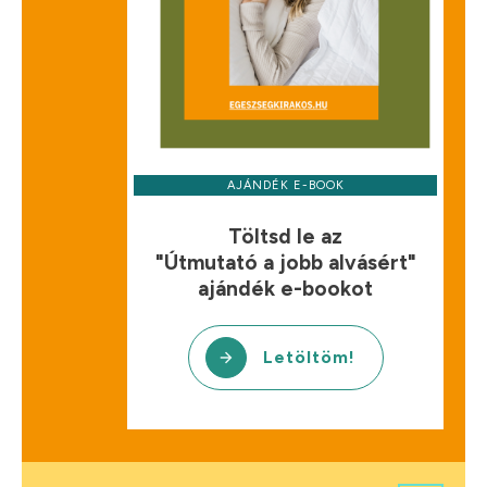
AJÁNDÉK E-BOOK
Töltsd le az
"Útmutató a jobb alvásért"
ajándék e-bookot
Letöltöm!