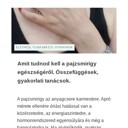
ÉLETMÓD, TUDÁSBÁZIS, VITAMINOK
Amit tudnod kell a pajzsmirigy
egészségéről. Összefüggések,
gyakorlati tanácsok.
A pajzsmirigy az anyagcsere karmestere. Apró
mérete ellenére óriási hatással van a
közérzetedre, az energiaszintedre, a
hormonrendszered egyensúlyára és még a
hangulatodra is. Ha alulműködik, gyakran