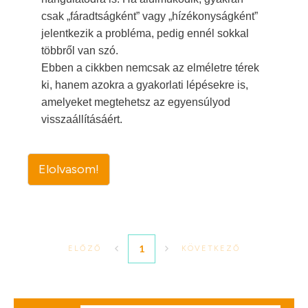
csak „fáradtságként” vagy „hízékonyságként”
jelentkezik a probléma, pedig ennél sokkal
többről van szó.
Ebben a cikkben nemcsak az elméletre térek
ki, hanem azokra a gyakorlati lépésekre is,
amelyeket megtehetsz az egyensúlyod
visszaállításáért.
Elolvasom!
1
ELŐZŐ
KÖVETKEZŐ