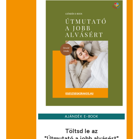
AJÁNDÉK E-BOOK
Töltsd le az
"Útmutató a jobb alvásért"