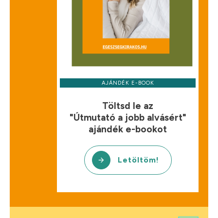
AJÁNDÉK E-BOOK
Töltsd le az
"Útmutató a jobb alvásért"
ajándék e-bookot
Letöltöm!