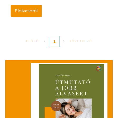
Elolvasom!
1
ELŐZŐ
KÖVETKEZŐ