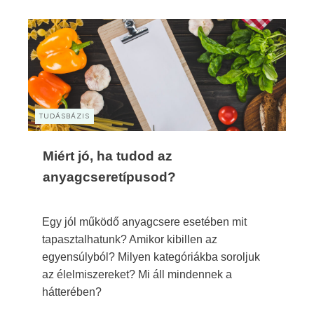
TUDÁSBÁZIS
Miért jó, ha tudod az
anyagcseretípusod?
Egy jól működő anyagcsere esetében mit
tapasztalhatunk? Amikor kibillen az
egyensúlyból? Milyen kategóriákba soroljuk
az élelmiszereket? Mi áll mindennek a
hátterében?