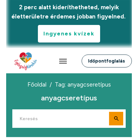
2 perc alatt kideríthetheted, melyik
életterületre érdemes jobban figyelned.
Ingyenes kvízek
Időpontfoglalás
Főoldal
/
Tag: anyagcseretípus
anyagcseretípus