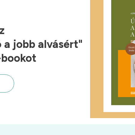
z
a jobb alvásért"
-bookot