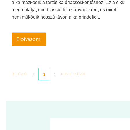
alkalmazkodik a tartós kalóriacsökkentéshez. Ez a cikk
megmutatja, miért lassul le az anyagcsere, és miért
nem működik hosszú távon a kalóriadeficit.
Elolvasom!
1
ELŐZŐ
KÖVETKEZŐ