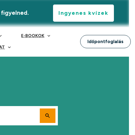
 figyelned.
Ingyenes kvízek
E-BOOKOK
Időpontfoglalás
AT