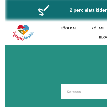
2 perc alatt kid
FŐOLDAL
RÓLAM
BLO