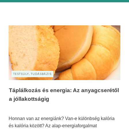
TESTSÚLY, TUDÁSBÁZIS
Táplálkozás és energia: Az anyagcserétől
a jóllakottságig
Honnan van az energiánk? Van-e különbség kalória
és kalória között? Az alap-energiaforgalmat