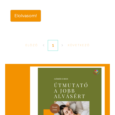
Elolvasom!
1
ELŐZŐ
KÖVETKEZŐ