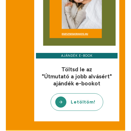
AJÁNDÉK E-BOOK
Töltsd le az
"Útmutató a jobb alvásért"
ajándék e-bookot
Letöltöm!