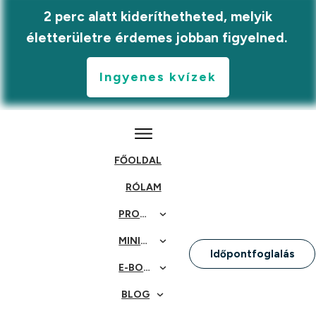
2 perc alatt kideríthetheted, melyik
életterületre érdemes jobban figyelned.
Ingyenes kvízek
FŐOLDAL
RÓLAM
PROGRAMOK
MINIKURZUSOK ÉS KIHÍVÁSOK
Időpontfoglalás
E-BOOKOK
BLOG