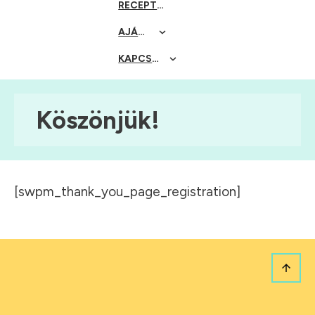
RECEPTEK
AJÁNLÓK
KAPCSOLAT
Köszönjük!
[swpm_thank_you_page_registration]