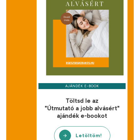
AJÁNDÉK E-BOOK
Töltsd le az
"Útmutató a jobb alvásért"
ajándék e-bookot
Letöltöm!