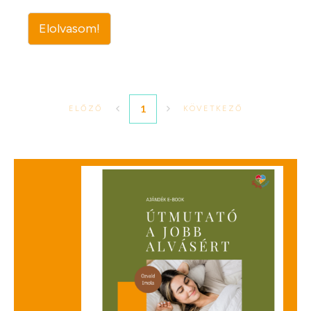
Elolvasom!
1
ELŐZŐ
KÖVETKEZŐ