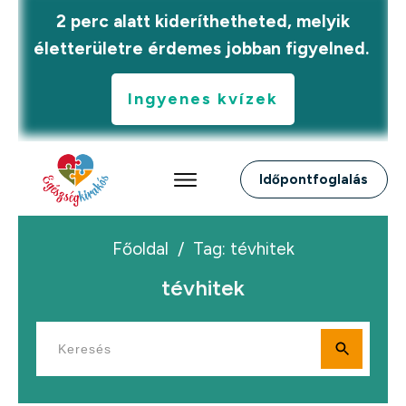
2 perc alatt kideríthetheted, melyik
életterületre érdemes jobban figyelned.
Ingyenes kvízek
Időpontfoglalás
Főoldal
/
Tag: tévhitek
tévhitek