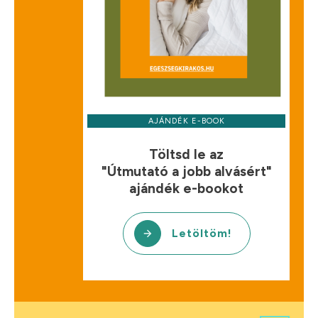
AJÁNDÉK E-BOOK
Töltsd le az
"Útmutató a jobb alvásért"
ajándék e-bookot
Letöltöm!