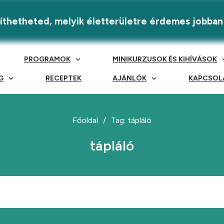
eríthetheted, melyik életterületre érdemes jobban
PROGRAMOK
MINIKURZUSOK ÉS KIHÍVÁSOK
G
RECEPTEK
AJÁNLÓK
KAPCSOL
Főoldal
/
Tag: tápláló
tápláló