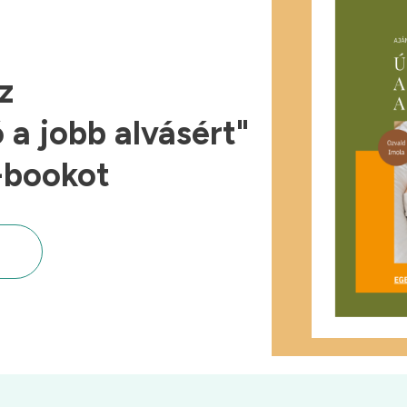
z
a jobb alvásért"
-bookot