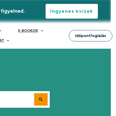
 figyelned.
Ingyenes kvízek
E-BOOKOK
Időpontfoglalás
AT