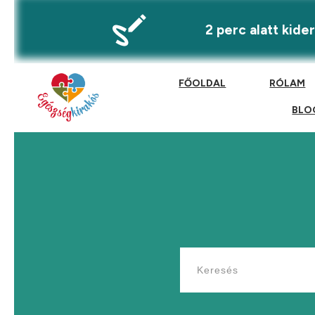
2 perc alatt kid
FŐOLDAL
RÓLAM
BLO