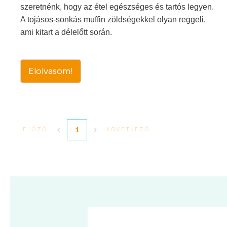
szeretnénk, hogy az étel egészséges és tartós legyen.
A tojásos-sonkás muffin zöldségekkel olyan reggeli,
ami kitart a délelőtt során.
Elolvasom!
1
ELŐZŐ
KÖVETKEZŐ