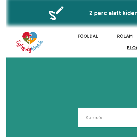
2 perc alatt kid
FŐOLDAL
RÓLAM
BLO