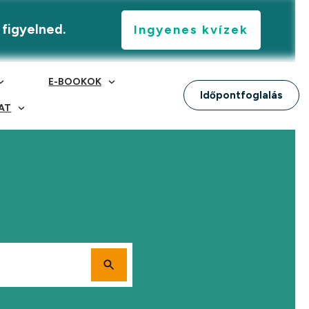
 figyelned.
Ingyenes kvízek
E-BOOKOK
Időpontfoglalás
AT