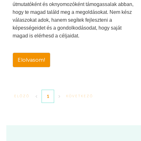
útmutatóként és oknyomozóként támogassalak abban,
hogy te magad találd meg a megoldásokat. Nem kész
válaszokat adok, hanem segítek fejleszteni a
képességeidet és a gondolkodásodat, hogy saját
magad is elérhesd a céljaidat.
Elolvasom!
1
ELŐZŐ
KÖVETKEZŐ