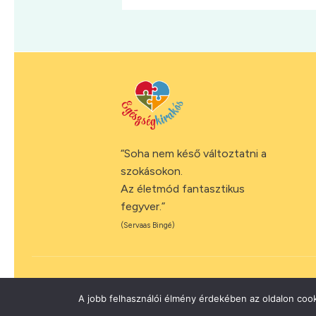
“Soha nem késő változtatni a
szokásokon.
Az életmód fantasztikus
fegyver.”
(Servaas Bingé)
A jobb felhasználói élmény érdekében az oldalon cook