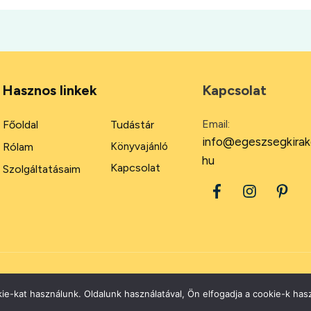
Hasznos linkek
Kapcsolat
Email:
Főoldal
Tudástár
info@egeszsegkirak
Rólam
Könyvajánló
hu
Kapcsolat
Szolgáltatásaim
2026
Minden jog fenntartva.
ie-kat használunk. Oldalunk használatával, Ön elfogadja a cookie-k hasz