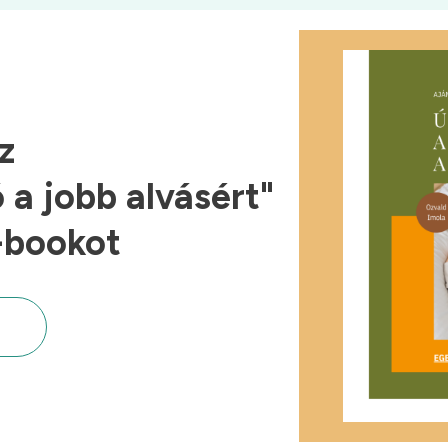
z
a jobb alvásért"
-bookot