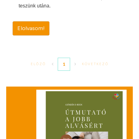
teszünk utána.
Elolvasom!
1
ELŐZŐ
KÖVETKEZŐ