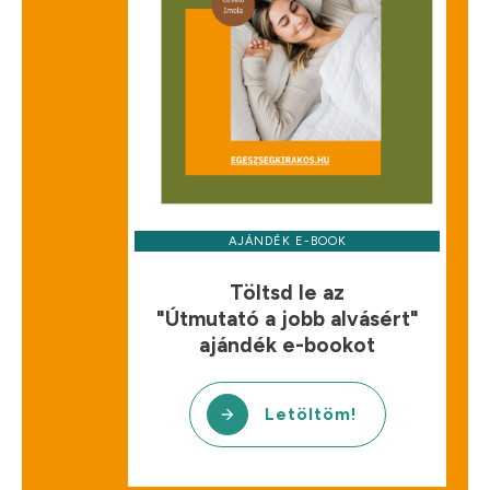
AJÁNDÉK E-BOOK
Töltsd le az
"Útmutató a jobb alvásért"
ajándék e-bookot
Letöltöm!