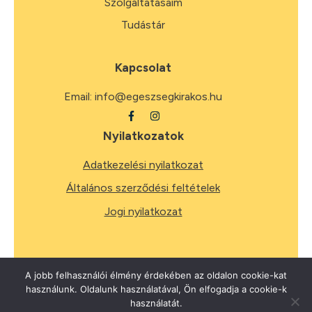
Szolgáltatásaim
Tudástár
Kapcsolat
Email:
info@egeszsegkirakos.hu
Nyilatkozatok
Adatkezelési nyilatkozat
Általános szerződési feltételek
Jogi nyilatkozat
A jobb felhasználói élmény érdekében az oldalon cookie-kat
használunk. Oldalunk használatával, Ön elfogadja a cookie-k
2026
Minden jog fenntartva.
használatát.