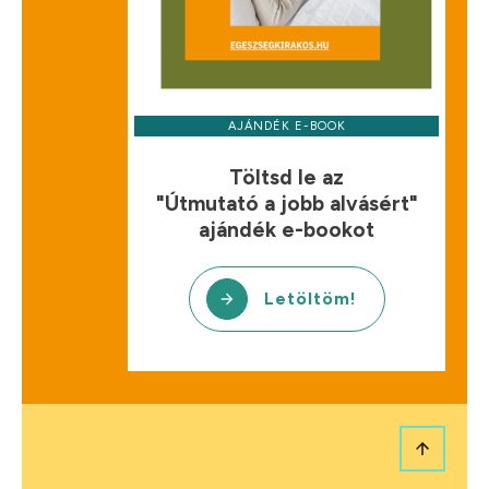
AJÁNDÉK E-BOOK
Töltsd le az
"Útmutató a jobb alvásért"
ajándék e-bookot
Letöltöm!