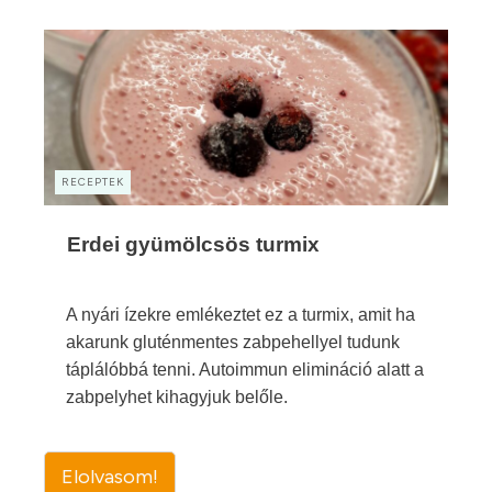
RECEPTEK
Erdei gyümölcsös turmix
A nyári ízekre emlékeztet ez a turmix, amit ha
akarunk gluténmentes zabpehellyel tudunk
táplálóbbá tenni. Autoimmun elimináció alatt a
zabpelyhet kihagyjuk belőle.
Elolvasom!