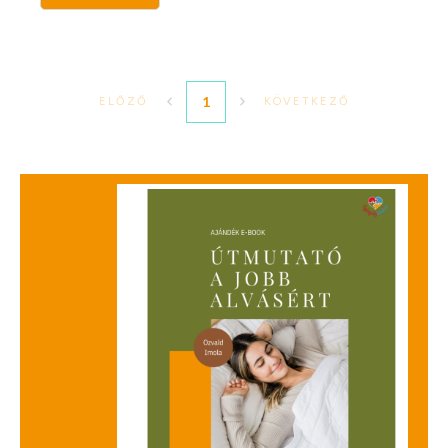
1
ELŐZŐ
KÖVETKEZŐ