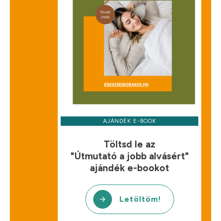
AJÁNDÉK E-BOOK
Töltsd le az
"Útmutató a jobb alvásért"
ajándék e-bookot
Letöltöm!