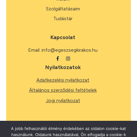
Szolgáltatásaim
Tudástár
Kapcsolat
Email:
info@egeszsegkirakos.hu
Nyilatkozatok
Adatkezelési nyilatkozat
Általános szerződési feltételek
Jogi nyilatkozat
A jobb felhasználói élmény érdekében az oldalon cookie-kat
használunk. Oldalunk használatával, Ön elfogadja a cookie-k
2026
Minden jog fenntartva.