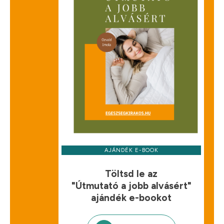
AJÁNDÉK E-BOOK
Töltsd le az
"Útmutató a jobb alvásért"
ajándék e-bookot