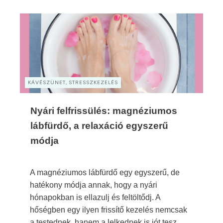
KÁVÉSZÜNET, STRESSZKEZELÉS
Nyári felfrissülés: magnéziumos
lábfürdő, a relaxáció egyszerű
módja
A magnéziumos lábfürdő egy egyszerű, de
hatékony módja annak, hogy a nyári
hónapokban is ellazulj és feltöltődj. A
hőségben egy ilyen frissítő kezelés nemcsak
a testednek, hanem a lelkednek is jót tesz.