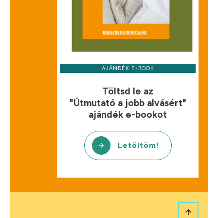
AJÁNDÉK E-BOOK
Töltsd le az
"Útmutató a jobb alvásért"
ajándék e-bookot
Letöltöm!