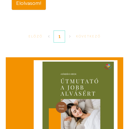
Elolvasom!
1
ELŐZŐ
KÖVETKEZŐ