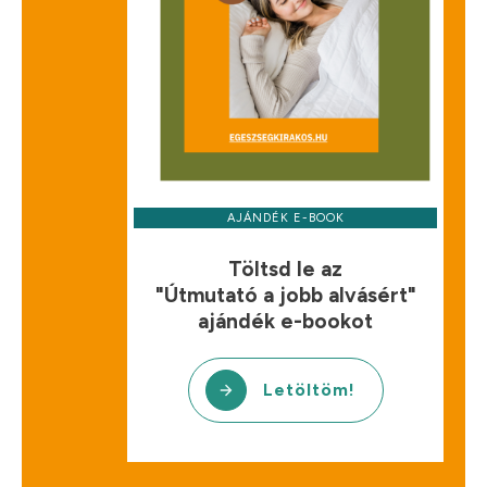
AJÁNDÉK E-BOOK
Töltsd le az
"Útmutató a jobb alvásért"
ajándék e-bookot
Letöltöm!