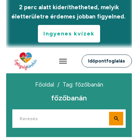
2 perc alatt kideríthetheted, melyik
életterületre érdemes jobban figyelned.
Ingyenes kvízek
Időpontfoglalás
Főoldal
/
Tag: főzőbanán
főzőbanán