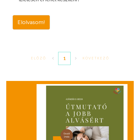
Elolvasom!
1
ELŐZŐ
KÖVETKEZŐ