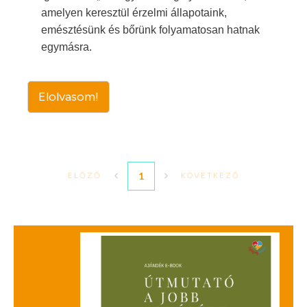
amelyen keresztül érzelmi állapotaink,
emésztésünk és bőrünk folyamatosan hatnak
egymásra.
Elolvasom!
1
ELŐZŐ
KÖVETKEZŐ