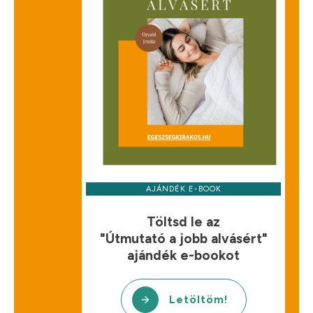
AJÁNDÉK E-BOOK
Töltsd le az
"Útmutató a jobb alvásért"
ajándék e-bookot
Letöltöm!