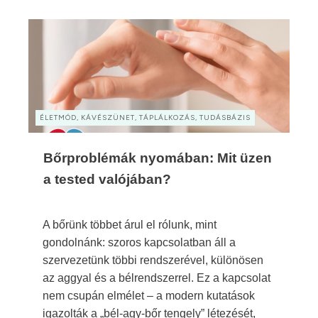
ÉLETMÓD, KÁVÉSZÜNET, TÁPLÁLKOZÁS, TUDÁSBÁZIS
Bőrproblémák nyomában: Mit üzen
a tested valójában?
A bőrünk többet árul el rólunk, mint
gondolnánk: szoros kapcsolatban áll a
szervezetünk többi rendszerével, különösen
az aggyal és a bélrendszerrel. Ez a kapcsolat
nem csupán elmélet – a modern kutatások
igazolták a „bél-agy-bőr tengely” létezését,