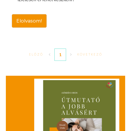
Elolvasom!
1
ELŐZŐ
KÖVETKEZŐ