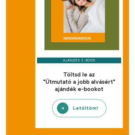
AJÁNDÉK E-BOOK
Töltsd le az
"Útmutató a jobb alvásért"
ajándék e-bookot
Letöltöm!