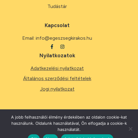
Tudástár
Kapcsolat
Email:
info@egeszsegkirakos.hu
Nyilatkozatok
Adatkezelési nyilatkozat
Általános szerződési feltételek
Jogi nyilatkozat
A jobb felhasználói élmény érdekében az oldalon cookie-kat
használunk. Oldalunk használatával, Ön elfogadja a cookie-k
2026
Minden jog fenntartva.
használatát.