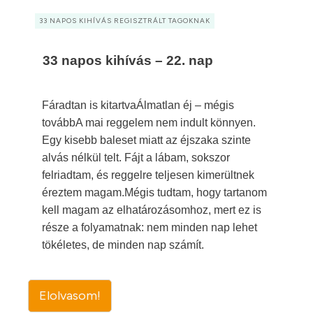
33 NAPOS KIHÍVÁS REGISZTRÁLT TAGOKNAK
33 napos kihívás – 22. nap
Fáradtan is kitartvaÁlmatlan éj – mégis
továbbA mai reggelem nem indult könnyen.
Egy kisebb baleset miatt az éjszaka szinte
alvás nélkül telt. Fájt a lábam, sokszor
felriadtam, és reggelre teljesen kimerültnek
éreztem magam.Mégis tudtam, hogy tartanom
kell magam az elhatározásomhoz, mert ez is
része a folyamatnak: nem minden nap lehet
tökéletes, de minden nap számít.
Elolvasom!