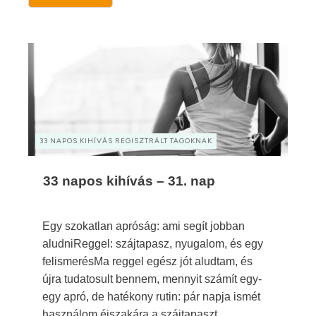
33 NAPOS KIHÍVÁS REGISZTRÁLT TAGOKNAK
33 napos kihívás – 31. nap
Egy szokatlan apróság: ami segít jobban
aludniReggel: szájtapasz, nyugalom, és egy
felismerésMa reggel egész jót aludtam, és
újra tudatosult bennem, mennyit számít egy-
egy apró, de hatékony rutin: pár napja ismét
használom éjszakára a szájtapaszt.