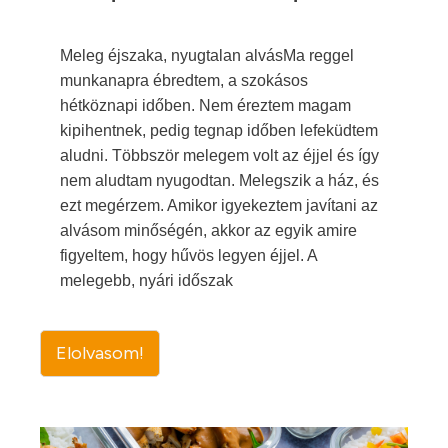
Meleg éjszaka, nyugtalan alvásMa reggel
munkanapra ébredtem, a szokásos
hétköznapi időben. Nem éreztem magam
kipihentnek, pedig tegnap időben lefeküdtem
aludni. Többször melegem volt az éjjel és így
nem aludtam nyugodtan. Melegszik a ház, és
ezt megérzem. Amikor igyekeztem javítani az
alvásom minőségén, akkor az egyik amire
figyeltem, hogy hűvös legyen éjjel. A
melegebb, nyári időszak
Elolvasom!