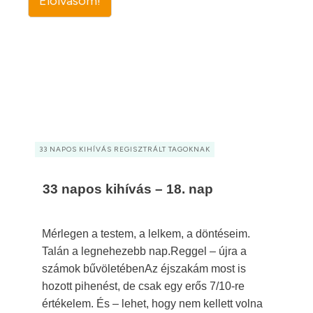
Elolvasom!
33 NAPOS KIHÍVÁS REGISZTRÁLT TAGOKNAK
33 napos kihívás – 18. nap
Mérlegen a testem, a lelkem, a döntéseim.
Talán a legnehezebb nap.Reggel – újra a
számok bűvöletébenAz éjszakám most is
hozott pihenést, de csak egy erős 7/10-re
értékelem. És – lehet, hogy nem kellett volna