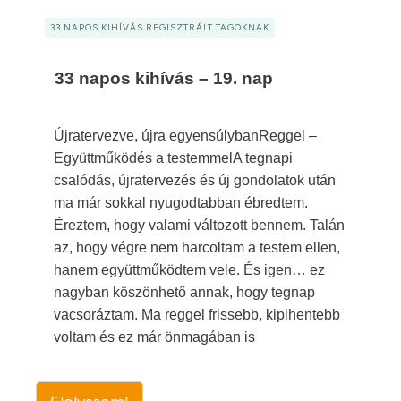
33 NAPOS KIHÍVÁS REGISZTRÁLT TAGOKNAK
33 napos kihívás – 19. nap
Újratervezve, újra egyensúlybanReggel –
Együttműködés a testemmelA tegnapi
csalódás, újratervezés és új gondolatok után
ma már sokkal nyugodtabban ébredtem.
Éreztem, hogy valami változott bennem. Talán
az, hogy végre nem harcoltam a testem ellen,
hanem együttműködtem vele. És igen… ez
nagyban köszönhető annak, hogy tegnap
vacsoráztam. Ma reggel frissebb, kipihentebb
voltam és ez már önmagában is