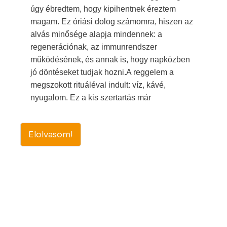
úgy ébredtem, hogy kipihentnek éreztem
magam. Ez óriási dolog számomra, hiszen az
alvás minősége alapja mindennek: a
regenerációnak, az immunrendszer
működésének, és annak is, hogy napközben
jó döntéseket tudjak hozni.A reggelem a
megszokott rituáléval indult: víz, kávé,
nyugalom. Ez a kis szertartás már
Elolvasom!