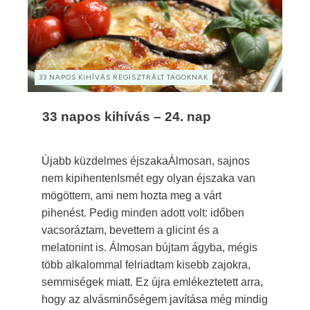
33 NAPOS KIHÍVÁS REGISZTRÁLT TAGOKNAK
33 napos kihívás – 24. nap
Újabb küzdelmes éjszakaÁlmosan, sajnos
nem kipihentenIsmét egy olyan éjszaka van
mögöttem, ami nem hozta meg a várt
pihenést. Pedig minden adott volt: időben
vacsoráztam, bevettem a glicint és a
melatonint is. Álmosan bújtam ágyba, mégis
több alkalommal felriadtam kisebb zajokra,
semmiségek miatt. Ez újra emlékeztetett arra,
hogy az alvásminőségem javítása még mindig