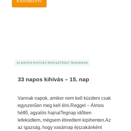
Elolvasom!
33 NAPOS KIHÍVÁS REGISZTRÁLT TAGOKNAK
33 napos kihívás – 15. nap
Vannak napok, amikor nem kell küzdeni csak
egyszerűen meg kell élni.Reggel – Álmos
hétfő, agyalós hajnalTegnap időben
lefeküdtem, mégsem ébredtem kipihenten.Az
az igazság, hogy vasárnap éjszakánként