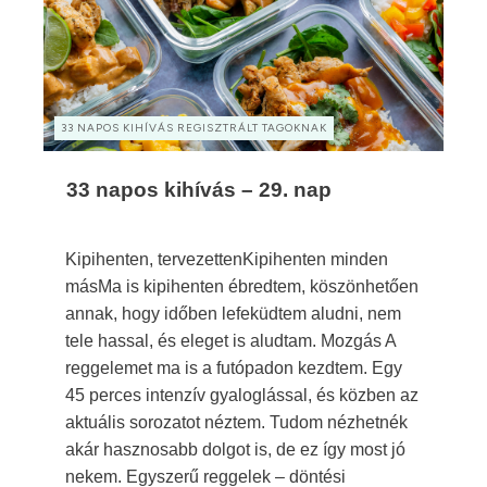
33 NAPOS KIHÍVÁS REGISZTRÁLT TAGOKNAK
33 napos kihívás – 29. nap
Kipihenten, tervezettenKipihenten minden
másMa is kipihenten ébredtem, köszönhetően
annak, hogy időben lefeküdtem aludni, nem
tele hassal, és eleget is aludtam. Mozgás A
reggelemet ma is a futópadon kezdtem. Egy
45 perces intenzív gyaloglással, és közben az
aktuális sorozatot néztem. Tudom nézhetnék
akár hasznosabb dolgot is, de ez így most jó
nekem. Egyszerű reggelek – döntési