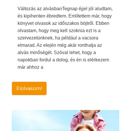
Változás az alvásbanTegnap éjjel jól aludtam,
és kipihenten ébredtem. Említettem már, hogy
könyvet olvasok az időszakos böjtről. Ebben
olvastam, hogy meg kell szoknia ezt is a
szervezetünknek, ha például a vacsora
elmarad. Az elején még akár ronthatja az
alvás minőségét. Szóval lehet, hogy a
napokban fordul a dolog, és én is elérkezem
már ahhoz a
Elolvasom!