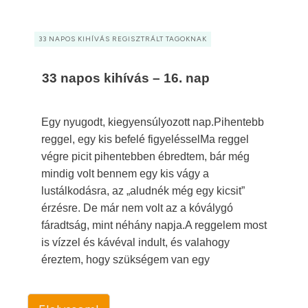
33 NAPOS KIHÍVÁS REGISZTRÁLT TAGOKNAK
33 napos kihívás – 16. nap
Egy nyugodt, kiegyensúlyozott nap.Pihentebb
reggel, egy kis befelé figyelésselMa reggel
végre picit pihentebben ébredtem, bár még
mindig volt bennem egy kis vágy a
lustálkodásra, az „aludnék még egy kicsit”
érzésre. De már nem volt az a kóválygó
fáradtság, mint néhány napja.A reggelem most
is vízzel és kávéval indult, és valahogy
éreztem, hogy szükségem van egy