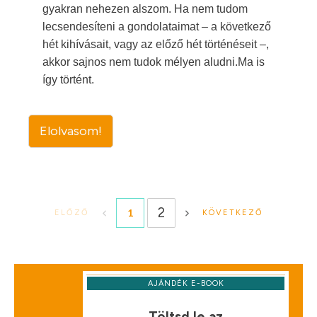
gyakran nehezen alszom. Ha nem tudom
lecsendesíteni a gondolataimat – a következő
hét kihívásait, vagy az előző hét történéseit –,
akkor sajnos nem tudok mélyen aludni.Ma is
így történt.
Elolvasom!
2
1
ELŐZŐ
KÖVETKEZŐ
AJÁNDÉK E-BOOK
Töltsd le az