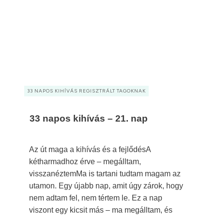
33 NAPOS KIHÍVÁS REGISZTRÁLT TAGOKNAK
33 napos kihívás – 21. nap
Az út maga a kihívás és a fejlődésA
kétharmadhoz érve – megálltam,
visszanéztemMa is tartani tudtam magam az
utamon. Egy újabb nap, amit úgy zárok, hogy
nem adtam fel, nem tértem le. Ez a nap
viszont egy kicsit más – ma megálltam, és