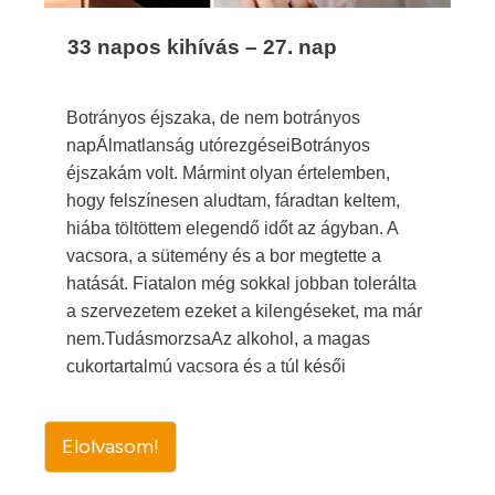
33 napos kihívás – 27. nap
Botrányos éjszaka, de nem botrányos
napÁlmatlanság utórezgéseiBotrányos
éjszakám volt. Mármint olyan értelemben,
hogy felszínesen aludtam, fáradtan keltem,
hiába töltöttem elegendő időt az ágyban. A
vacsora, a sütemény és a bor megtette a
hatását. Fiatalon még sokkal jobban tolerálta
a szervezetem ezeket a kilengéseket, ma már
nem.TudásmorzsaAz alkohol, a magas
cukortartalmú vacsora és a túl késői
Elolvasom!