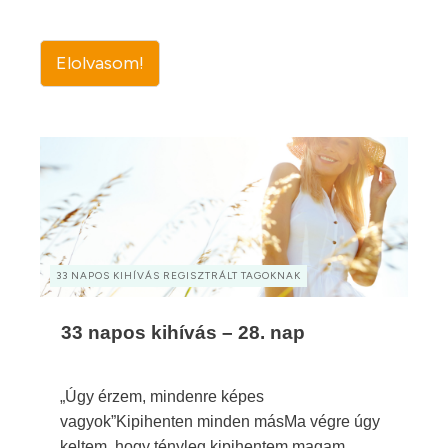
Elolvasom!
33 NAPOS KIHÍVÁS REGISZTRÁLT TAGOKNAK
33 napos kihívás – 28. nap
„Úgy érzem, mindenre képes
vagyok”Kipihenten minden másMa végre úgy
keltem, hogy tényleg kipihentem magam.