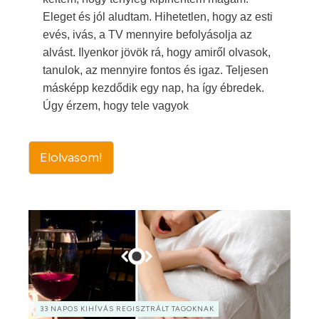
Eleget és jól aludtam. Hihetetlen, hogy az esti
evés, ivás, a TV mennyire befolyásolja az
alvást. Ilyenkor jövök rá, hogy amiről olvasok,
tanulok, az mennyire fontos és igaz. Teljesen
másképp kezdődik egy nap, ha így ébredek.
Úgy érzem, hogy tele vagyok
Elolvasom!
33 NAPOS KIHÍVÁS REGISZTRÁLT TAGOKNAK