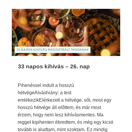
33 NAPOS KIHÍVÁS REGISZTRÁLT TAGOKNAK
33 napos kihívás – 26. nap
Pihenéssel indult a hosszú
hétvégeAlváshiány: a test
emlékezikElérkezett a hétvége, sőt, most egy
hosszú hétvége áll előttem, és már most
érzem, hogy nem lesz kihívásmentes. Ma
reggel kipihenten ébredtem, és még egy kicsit
tovább is aludtam, mint szoktam. Ez mindig