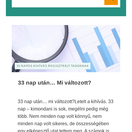
33 NAPOS KIHÍVÁS REGISZTRÁLT TAGOKNAK
33 nap után… Mi változott?
33 nap után… mi változott?Letelt a kihívás. 33
nap – kimondani is sok, megélni pedig még
több. Nem minden nap volt könnyű, nem
minden nap volt sikeres, de összességében
egy elképesztő utat tettem meg. A számok is