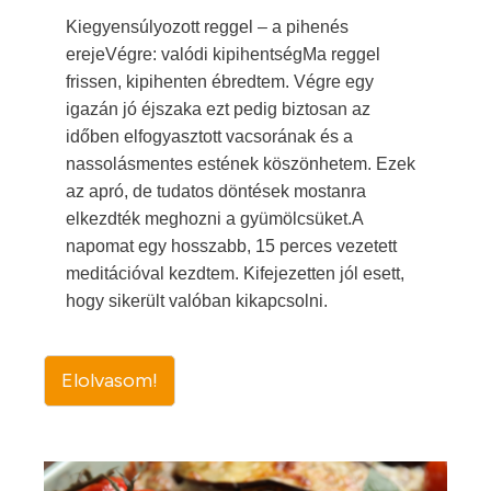
Kiegyensúlyozott reggel – a pihenés
erejeVégre: valódi kipihentségMa reggel
frissen, kipihenten ébredtem. Végre egy
igazán jó éjszaka ezt pedig biztosan az
időben elfogyasztott vacsorának és a
nassolásmentes estének köszönhetem. Ezek
az apró, de tudatos döntések mostanra
elkezdték meghozni a gyümölcsüket.A
napomat egy hosszabb, 15 perces vezetett
meditációval kezdtem. Kifejezetten jól esett,
hogy sikerült valóban kikapcsolni.
Elolvasom!