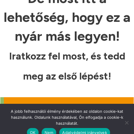
lehetőség, hogy ez a
nyár más legyen!
Iratkozz fel most, és tedd
meg az első lépést!
IGEN, NEM VÁROK TOVÁBB!
A jobb felhasználói élmény érdekében az oldalon cookie-kat
használunk. Oldalunk használatával, Ön elfogadja a cookie-k
használatát.
OK
Nem
Adatvédelmi irányelvek