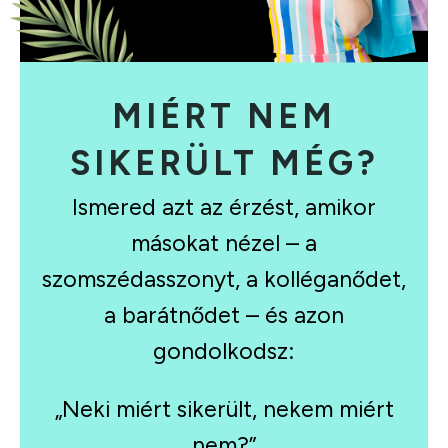
MIÉRT NEM
SIKERÜLT MÉG?
Ismered azt az érzést, amikor
másokat nézel – a
szomszédasszonyt, a kolléganődet,
a barátnődet – és azon
gondolkodsz:
„Neki miért sikerült, nekem miért
nem?”