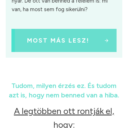
nyár. De ott van benned a félelem is: mi
van, ha most sem fog sikerülni?
MOST MÁS LESZ!
Tudom, milyen érzés ez. És tudom
azt is, hogy nem benned van a hiba.
A legtöbben ott rontják el,
hogy: