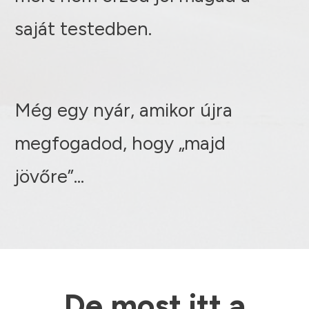
saját testedben.
Még egy nyár, amikor újra
megfogadod, hogy „majd
jövőre”…
De most itt a