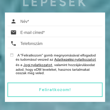
LÉPÉSEK
A "Feliratkozom" gomb megnyomásával elfogadod
és tudomásul veszed az
Adatkezelési nyilatkozatot
és a
Jogi nyilatkozatot
, valamint hozzájárulásodat
adod, hogy eDM leveleket, hasznos tartalmakat
osszak meg veled.
Feliratkozom!